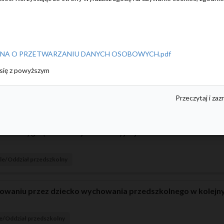
le/Oddział przedszkolny
ch i nieprzyjętych
JNA O PRZETWARZANIU DANYCH OSOBOWYCH.pdf
się z powyższym
le/Oddział przedszkolny
Przeczytaj i zaz
ania list dzieci przyjętych i nieprzyjętych rodzic może wystą
 przyjęcia. W terminie 3 dni od dnia otrzymania uzasadnien
ozstrzygnięcia komisji rekrutacyjnej
le/Oddział przedszkolny
uowaniu przez dziecko wychowania przedszkolnego w kolejn
e/Oddział przedszkolny