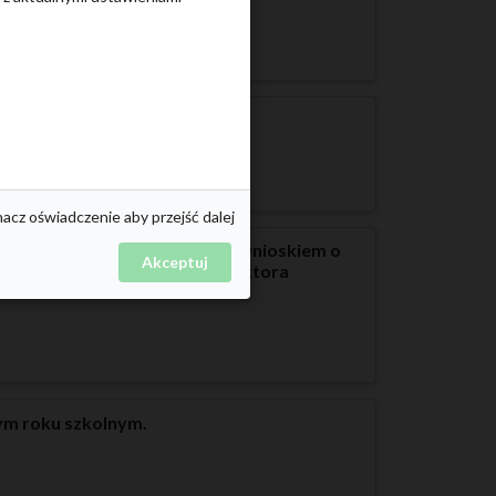
nacz oświadczenie aby przejść dalej
pić do komisji rekrutacyjnej z wnioskiem o
Akceptuj
ia rodzic może wnieść do dyrektora
ym roku szkolnym.